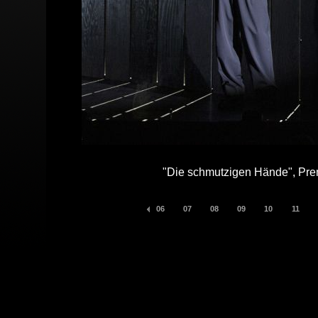
"Die schmutzigen Hände", Pre
06
07
08
09
10
11