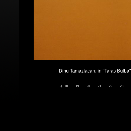
Dinu Tamazlacaru in "Taras Bulba",
18
19
20
21
22
23