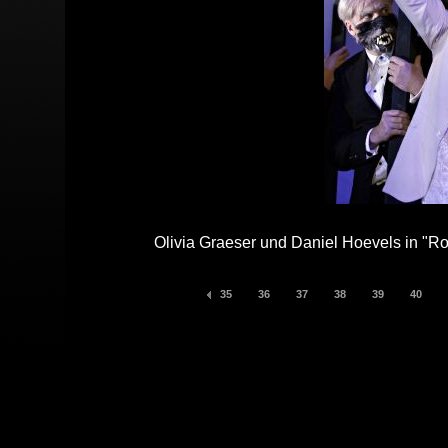
Olivia Graeser und Daniel Hoevels in "R
35
36
37
38
39
40